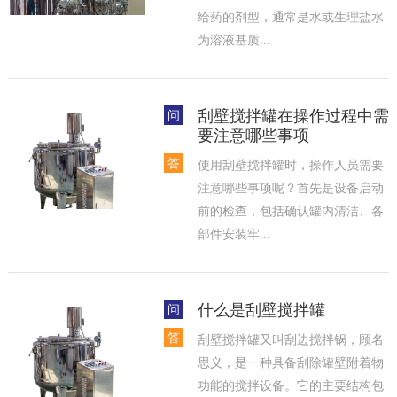
给药的剂型，通常是水或生理盐水
为溶液基质...
刮壁搅拌罐在操作过程中需
问
要注意哪些事项
答
使用刮壁搅拌罐时，操作人员需要
注意哪些事项呢？首先是设备启动
前的检查，包括确认罐内清洁、各
部件安装牢...
什么是刮壁搅拌罐
问
答
刮壁搅拌罐又叫刮边搅拌锅，顾名
思义，是一种具备刮除罐壁附着物
功能的搅拌设备。它的主要结构包