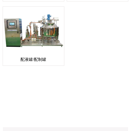
配液罐/配制罐