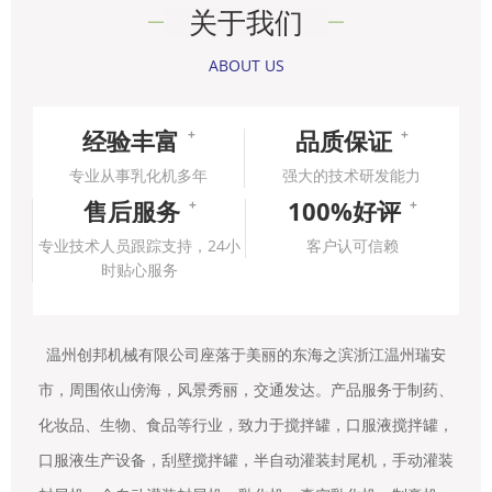
关于我们
ABOUT US
经验丰富
品质保证
+
+
专业从事乳化机多年
强大的技术研发能力
售后服务
100%好评
+
+
专业技术人员跟踪支持，24小
客户认可信赖
时贴心服务
温州创邦机械有限公司座落于美丽的东海之滨浙江温州瑞安
市，周围依山傍海，风景秀丽，交通发达。产品服务于制药、
化妆品、生物、食品等行业，致力于搅拌罐，口服液搅拌罐，
口服液生产设备，刮壁搅拌罐，半自动灌装封尾机，手动灌装