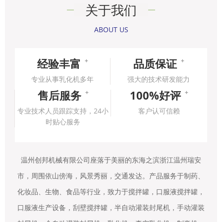
关于我们
ABOUT US
经验丰富
品质保证
+
+
专业从事乳化机多年
强大的技术研发能力
售后服务
100%好评
+
+
专业技术人员跟踪支持，24小
客户认可信赖
时贴心服务
温州创邦机械有限公司座落于美丽的东海之滨浙江温州瑞安
市，周围依山傍海，风景秀丽，交通发达。产品服务于制药、
化妆品、生物、食品等行业，致力于搅拌罐，口服液搅拌罐，
口服液生产设备，刮壁搅拌罐，半自动灌装封尾机，手动灌装