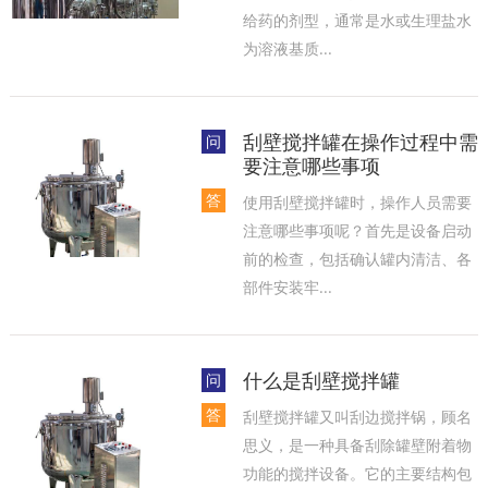
给药的剂型，通常是水或生理盐水
为溶液基质...
刮壁搅拌罐在操作过程中需
问
要注意哪些事项
答
使用刮壁搅拌罐时，操作人员需要
注意哪些事项呢？首先是设备启动
前的检查，包括确认罐内清洁、各
部件安装牢...
什么是刮壁搅拌罐
问
答
刮壁搅拌罐又叫刮边搅拌锅，顾名
思义，是一种具备刮除罐壁附着物
功能的搅拌设备。它的主要结构包