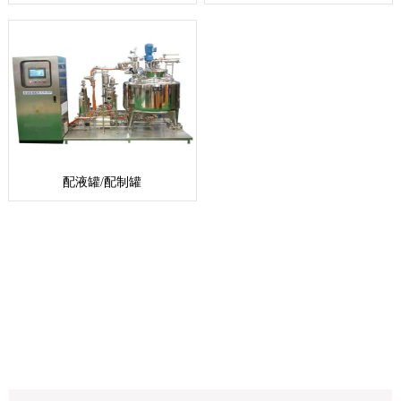
配液罐/配制罐