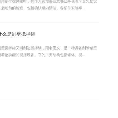
使用刮壁搅拌罐时，操作人员需要注意哪些事项呢？首先是设
备启动前的检查，包括确认罐内清洁、各部件安装牢...
什么是刮壁搅拌罐
刮壁搅拌罐又叫刮边搅拌锅，顾名思义，是一种具备刮除罐壁
附着物功能的搅拌设备。它的主要结构包括罐体、搅...