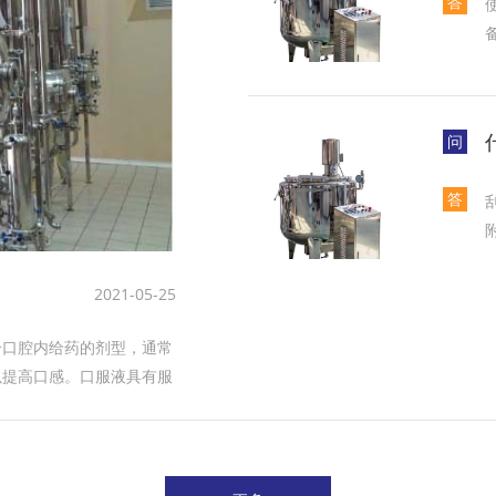
答
问
答
2021-05-25
合口腔内给药的剂型，通常
以提高口感。口服液具有服