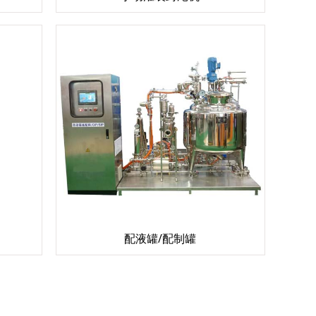
配液罐/配制罐