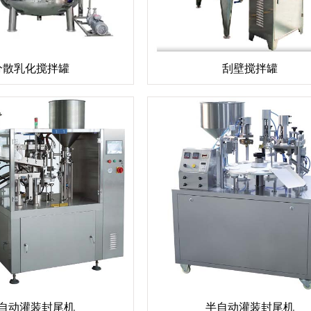
分散乳化搅拌罐
刮壁搅拌罐
自动灌装封尾机
半自动灌装封尾机