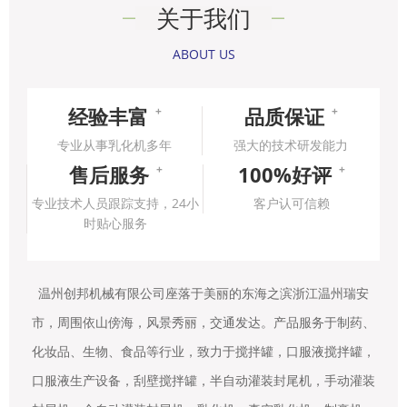
关于我们
ABOUT US
经验丰富
品质保证
+
+
专业从事乳化机多年
强大的技术研发能力
售后服务
100%好评
+
+
专业技术人员跟踪支持，24小
客户认可信赖
时贴心服务
温州创邦机械有限公司座落于美丽的东海之滨浙江温州瑞安
市，周围依山傍海，风景秀丽，交通发达。产品服务于制药、
化妆品、生物、食品等行业，致力于搅拌罐，口服液搅拌罐，
口服液生产设备，刮壁搅拌罐，半自动灌装封尾机，手动灌装