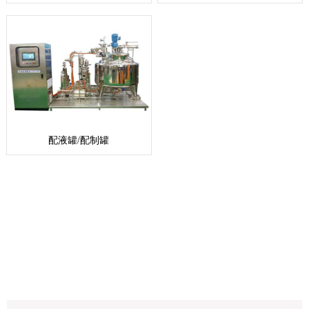
配液罐/配制罐