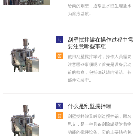
给药的剂型，通常是水或生理盐水
为溶液基质...
刮壁搅拌罐在操作过程中需
问
要注意哪些事项
答
使用刮壁搅拌罐时，操作人员需要
注意哪些事项呢？首先是设备启动
前的检查，包括确认罐内清洁、各
部件安装牢...
什么是刮壁搅拌罐
问
答
刮壁搅拌罐又叫刮边搅拌锅，顾名
思义，是一种具备刮除罐壁附着物
功能的搅拌设备。它的主要结构包